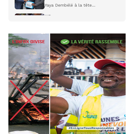
Yaya Dembélé à la tête...
AIP
27 avr. 2026, 09:30
Le ministre de la Défense Sadio
Camara tué lors d’attaques...
AIP
22 avr. 2026, 16:41
Des bureaux ravagés dans un
incendie survenu à la mairie...
AIP
10 avr. 2026, 09:48
Nommé Médiateur de la
République, Gaoussou Touré prend
officiellement fonction
AIP
13 mars 2026, 10:43
Nécrologie : décès de Guillaume
Houphouët-Boigny, fils du Père