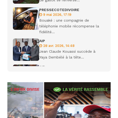
de gasoil se renverse...
PRESSECOTEDIVOIRE
9 mai 2026, 17:19
Bouaké : une compagnie de
téléphonie mobile récompense la
fidélité...
AIP
28 avr. 2026, 14:48
Jean Claude Kouassi succède à
Yaya Dembélé à la tête...
AIP
27 avr. 2026, 09:30
Le ministre de la Défense Sadio
Camara tué lors d’attaques...
AIP
22 avr. 2026, 16:41
Des bureaux ravagés dans un
incendie survenu à la mairie...