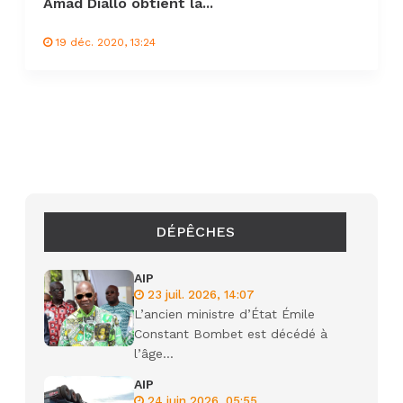
Amad Diallo obtient la...
19 déc. 2020, 13:24
DÉPÊCHES
AIP
23 juil. 2026, 14:07
L’ancien ministre d’État Émile
Constant Bombet est décédé à
l’âge...
AIP
24 juin 2026, 05:55