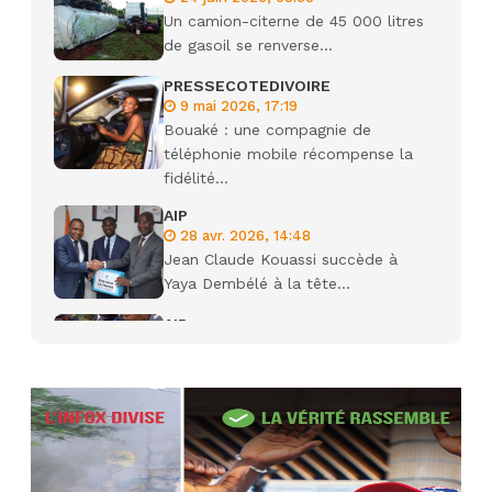
Un camion-citerne de 45 000 litres
de gasoil se renverse...
PRESSECOTEDIVOIRE
9 mai 2026, 17:19
Bouaké : une compagnie de
téléphonie mobile récompense la
fidélité...
AIP
28 avr. 2026, 14:48
Jean Claude Kouassi succède à
Yaya Dembélé à la tête...
AIP
27 avr. 2026, 09:30
Le ministre de la Défense Sadio
Camara tué lors d’attaques...
AIP
22 avr. 2026, 16:41
Des bureaux ravagés dans un