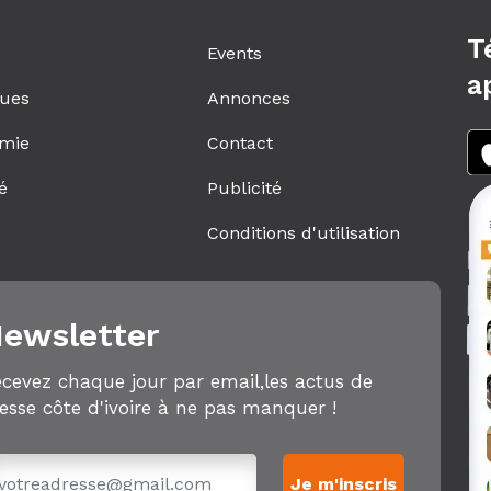
T
Events
a
ques
Annonces
mie
Contact
é
Publicité
s
Conditions d'utilisation
ewsletter
cevez chaque jour par email,les actus de
esse côte d'ivoire à ne pas manquer !
Je m'inscris