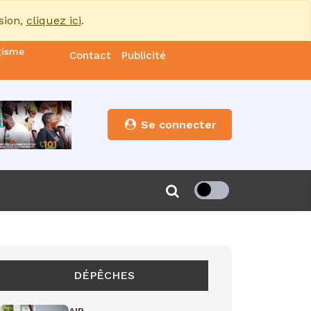
sion,
cliquez ici
.
gisme
Contact
Publicité
nde
es
Se connecter
s”
de 85
DÉPÊCHES