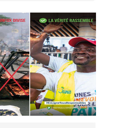
27 avr. 2026, 09:30
Le ministre de la Défense
Sadio Camara tué lors
d’attaques...
AIP
22 avr. 2026, 16:41
Des bureaux ravagés dans un
incendie survenu à la mairie...
AIP
10 avr. 2026, 09:48
Nommé Médiateur de la
République, Gaoussou Touré
prend officiellement fonction
AIP
13 mars 2026, 10:43
Nécrologie : décès de
Guillaume Houphouët-Boigny,
fils du Père fondateur...
AIP