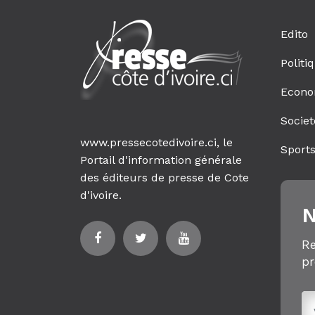
Edito
Politi
Econo
Societ
www.pressecotedivoire.ci, le
Sport
Portail d'information générale
des éditeurs de presse de Cote
d'ivoire.
N
Re
pr