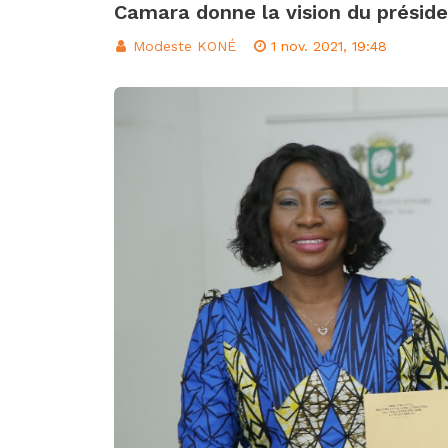
Camara donne la vision du présid
d’intégration éco
Classement FIFA: 
Modeste KONÉ
1 nov. 2021, 19:48