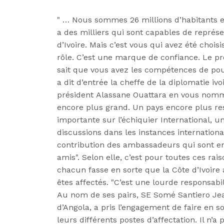
" …
Nous
sommes 26 millions d’habitants et
a des milliers qui sont capables de représe
d’Ivoire.
Mais c’est vous qui avez été choisi
rôle.
C’est une marque de confiance.
Le pré
sait que vous avez les compétences de pouv
a dit d’entrée la cheffe de la diplomatie ivo
président
Alassane
Ouattara
en vous nomman
encore plus grand.
Un pays encore plus re
importante sur l’échiquier International, u
discussions dans les instances internationa
contribution des ambassadeurs qui sont en 
amis".
Selon elle, c’est pour toutes ces ra
chacun fasse en sorte que la Côte d’Ivoire
êtes affectés.
"C’est une lourde responsabili
Au nom de ses pairs, SE
Somé
Santiero
Jea
d’Angola, a pris l’engagement de faire en s
leurs différents postes d’affectation.
Il n’a 