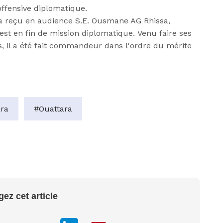
’offensive diplomatique.
 reçu en audience S.E. Ousmane AG
Rhissa
,
est en fin de mission diplomatique.
Venu faire ses
s, il a été fait commandeur dans l'ordre du mérite
ara
#Ouattara
gez cet article