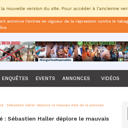
la nouvelle version du site. Pour accéder à l'ancienne ver
nt annonce l’entrée en vigueur de la répression contre le taba
lics
ans de prison ferme pour le DG, plus de 51 milliards FCFA d’ame
once le non-renouvellement du contrat d'Emerse Faé à la tête d
dane, nouveau sélectionneur de l’équipe de France
Diomaye Faye lance son parti “Kiiraay, les Patriotes républicain
ENQUÊTES
EVENTS
ANNONCES
VIDÉOS
a CPI, Karim Khan, démis de ses fonctions par les États parties
F annonce que la compétition passera de 24 à 28 équipes
é : Sébastien Haller déplore le mauvais état de la pelouse
tant Bombet, ancien ministre de l'Intérieur est décédé à l'âge 
 : Sébastien Haller déplore le mauvais
me le lancement de l’ECO en 2027 et accélère son agenda