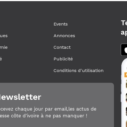
T
Events
a
ques
Annonces
mie
Contact
é
Publicité
s
Conditions d'utilisation
ewsletter
cevez chaque jour par email,les actus de
esse côte d'ivoire à ne pas manquer !