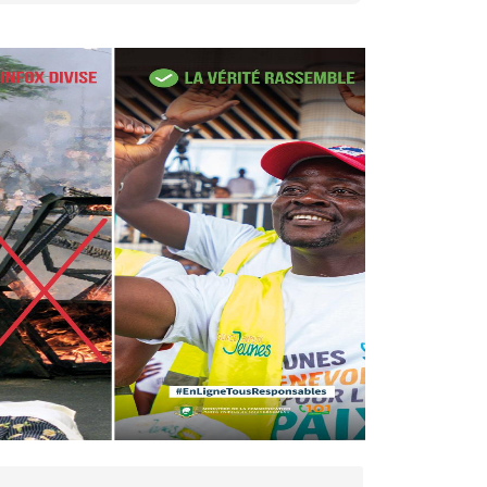
27 avr. 2026, 09:30
Le ministre de la Défense
Sadio Camara tué lors
d’attaques...
AIP
22 avr. 2026, 16:41
Des bureaux ravagés dans un
incendie survenu à la mairie...
AIP
10 avr. 2026, 09:48
Nommé Médiateur de la
République, Gaoussou Touré
prend officiellement fonction
AIP
13 mars 2026, 10:43
Nécrologie : décès de
Guillaume Houphouët-Boigny,
fils du Père fondateur...
AIP