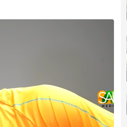
nomique(AIP)
La Côte d'Ivoire occupe le 6ème rang africain et la 31e place m