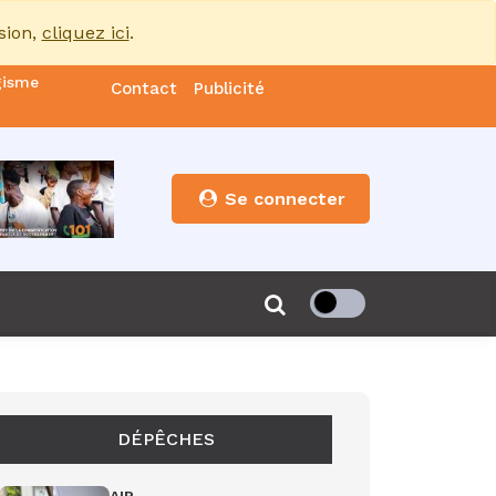
sion,
cliquez ici
.
gisme
Contact
Publicité
nde
es
Se connecter
s”
de 85
DÉPÊCHES