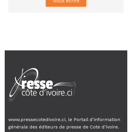
Nous écrire
de l’UNJCI appelle à une...
AIP
24 janv. 2026, 21:21
Le Premier ministre Mambé engage
son gouvernement sur la rigueur...
www.pressecotedivoire.ci, le Portail d'information
générale des éditeurs de presse de Cote d'ivoire.