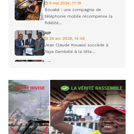
9 mai 2026, 17:19
Bouaké : une compagnie de
téléphonie mobile récompense la
fidélité...
AIP
28 avr. 2026, 14:48
Jean Claude Kouassi succède à
Yaya Dembélé à la tête...
AIP
27 avr. 2026, 09:30
Le ministre de la Défense Sadio
Camara tué lors d’attaques...
AIP
22 avr. 2026, 16:41
Des bureaux ravagés dans un
incendie survenu à la mairie...
AIP
10 avr. 2026, 09:48
Nommé Médiateur de la