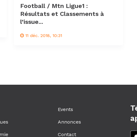
Football / Mtn Ligue1 :
Résultats et Classements à
l’issue...
11 déc. 2018, 10:31
T
Events
a
ques
Annonces
mie
Contact