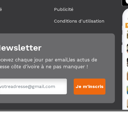
é
Publicité
s
Conditions d'utilisation
ewsletter
cevez chaque jour par email,les actus de
esse côte d'ivoire à ne pas manquer !
Je m'inscris
Copyright 2018 - 2026
Pressecotedivoire
. Site développé par
TIN