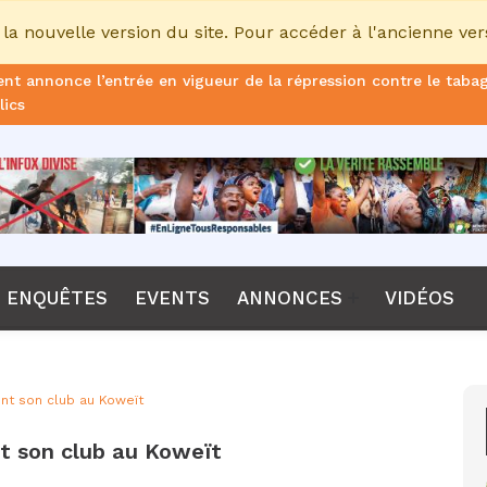
la nouvelle version du site. Pour accéder à l'ancienne ver
nt annonce l’entrée en vigueur de la répression contre le taba
lics
ans de prison ferme pour le DG, plus de 51 milliards FCFA d’ame
once le non-renouvellement du contrat d'Emerse Faé à la tête d
dane, nouveau sélectionneur de l’équipe de France
Diomaye Faye lance son parti “Kiiraay, les Patriotes républicain
ENQUÊTES
EVENTS
ANNONCES
VIDÉOS
a CPI, Karim Khan, démis de ses fonctions par les États parties
F annonce que la compétition passera de 24 à 28 équipes
nt son club au Koweït
tant Bombet, ancien ministre de l'Intérieur est décédé à l'âge 
t son club au Koweït
me le lancement de l’ECO en 2027 et accélère son agenda