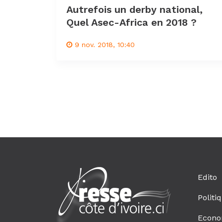
Autrefois un derby national,
Quel Asec-Africa en 2018 ?
9 nov. 2018, 10:40
Edito
Politi
Econo