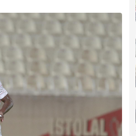
nomique(AIP)
La Côte d'Ivoire occupe le 6ème rang africain et la 31e place m