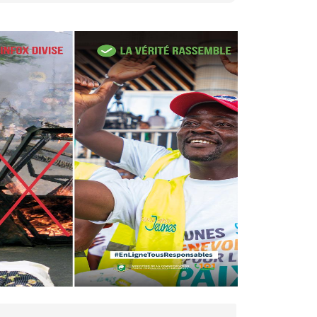
27 avr. 2026, 09:30
Le ministre de la Défense
Sadio Camara tué lors
d’attaques...
AIP
22 avr. 2026, 16:41
Des bureaux ravagés dans un
incendie survenu à la mairie...
AIP
10 avr. 2026, 09:48
Nommé Médiateur de la
République, Gaoussou Touré
prend officiellement fonction
AIP
13 mars 2026, 10:43
Nécrologie : décès de
Guillaume Houphouët-Boigny,
fils du Père fondateur...
AIP