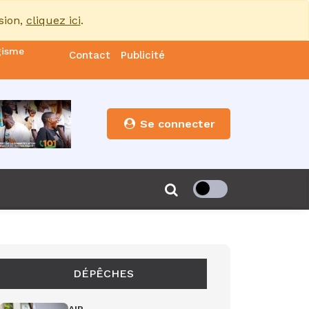
sion,
cliquez ici
.
gisme
Contact
Publicité
nde
es
Se connecter
s”
de 85
DÉPÊCHES